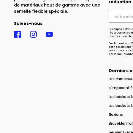
réduction
de matériaux haut de gamme avec une
semelle flexible spéciale.
Suivez-nous
Le coupon est vala
réduction est val
d’autres promotio
En cliquant sur « 
données de l'opéra
Vous trouverez ici
personnelles ainsi
Derniers a
Les chaussure
s’imposent ?
Les baskets 
Les baskets b
flexions
BraveMenTalk
peuvent-elle