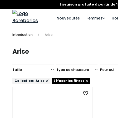
Livraison gratuite à partir de 
Nouveautés
Femmes
Ho
Introduction
Arise
Arise
Taille
Type de chaussure
Pour qui
Collection:
Arise
Effacer les filtres