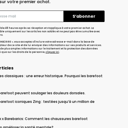
sur votre premier achat.
ble 48 heures après sa réception et s’applique à votre premier achat. La
able uniquement sur les articles non soldés et ne peut pas être cumulée avec
ns.
S'INSCRIRE », vous acceptez d'inclure votre adresse e-mail dans la base de
teur de ce site et de lui envoyer des informations sur ses produits et services.
 de plus amples informations sur le traitement et la protection des données
 que sur les droits de la personne,
cliquez ici
.
rticles
s classiques : une erreur historique. Pourquoi les barefoot
barefoot peuvent soulager les douleurs dorsales.
arefoot iconiques Zing : testées jusqu’à un million de
 x Barebarics: Comment les chaussures barefoot
s améliorer la santé mentale?