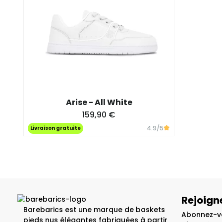
Arise - All White
159,90 €
4.9
/5
Livraison gratuite
Rejoign
Barebarics est une marque de baskets
Abonnez-vo
pieds nus élégantes fabriquées à partir