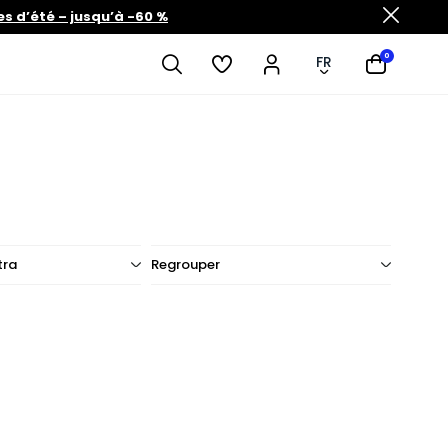
es d’été – jusqu’à -60 %
0
FR
tra
Regrouper