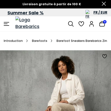
Livraison gratuite à partir de 100 €
Summer Sale %
FR / EUR
Soldes d’été – jusqu’à -60 %
0
Introduction
Barefoots
Barefoot Sneakers Barebarics Zing -