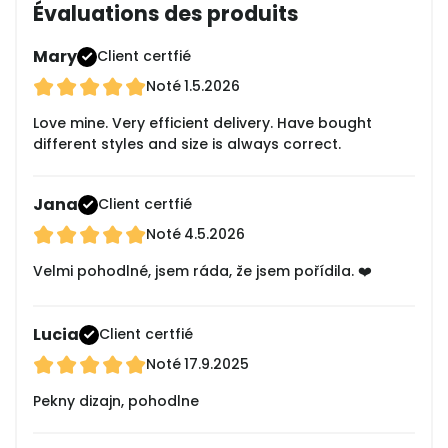
Évaluations des produits
Mary
Client certfié
Noté
1.5.2026
Love mine. Very efficient delivery. Have bought
different styles and size is always correct.
Jana
Client certfié
Noté
4.5.2026
Velmi pohodlné, jsem ráda, že jsem pořídila. ❤️
Lucia
Client certfié
Noté
17.9.2025
Pekny dizajn, pohodlne