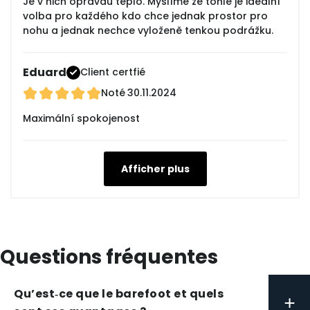
Je v nich opravdu teplo. Myslíme že tohle je ideální
volba pro každého kdo chce jednak prostor pro
nohu a jednak nechce vyloženě tenkou podrážku.
Eduard
Client certfié
Noté
30.11.2024
Maximální spokojenost
Afficher plus
Questions fréquentes
Qu’est‑ce que le barefoot et quels
+