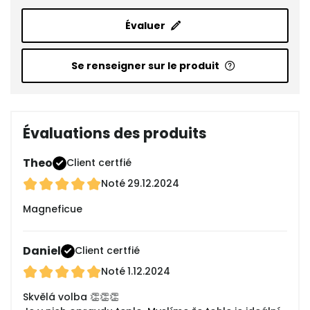
Évaluer
Se renseigner sur le produit
Évaluations des produits
Theo
Client certfié
Noté
29.12.2024
Magneficue
Daniel
Client certfié
Noté
1.12.2024
Skvělá volba 👏👏👏