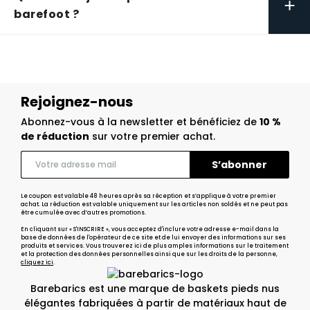
+
barefoot ?
Rejoignez-nous
Abonnez-vous à la newsletter et bénéficiez de
10 %
de réduction
sur votre premier achat.
Le coupon est valable 48 heures après sa réception et s’applique à votre premier
achat. La réduction est valable uniquement sur les articles non soldés et ne peut pas
être cumulée avec d’autres promotions.
En cliquant sur « S'INSCRIRE », vous acceptez d'inclure votre adresse e-mail dans la
base de données de l'opérateur de ce site et de lui envoyer des informations sur ses
produits et services. Vous trouverez ici de plus amples informations sur le traitement
et la protection des données personnelles ainsi que sur les droits de la personne,
cliquez ici
.
Barebarics est une marque de baskets pieds nus
élégantes fabriquées à partir de matériaux haut de