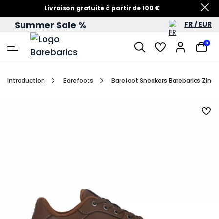
Livraison gratuite à partir de 100 €
Summer Sale %
FR / EUR
Soldes d’été – jusqu’à -60 %
0
Introduction
Barefoots
Barefoot Sneakers Barebarics Zing 