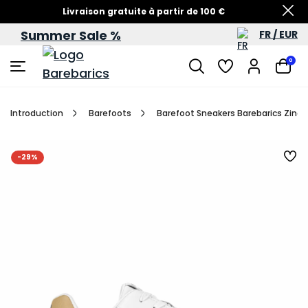
Livraison gratuite à partir de 100 €
Summer Sale %
FR / EUR
Soldes d’été – jusqu’à -60 %
0
Introduction
Barefoots
Barefoot Sneakers Barebarics Zing
-29%