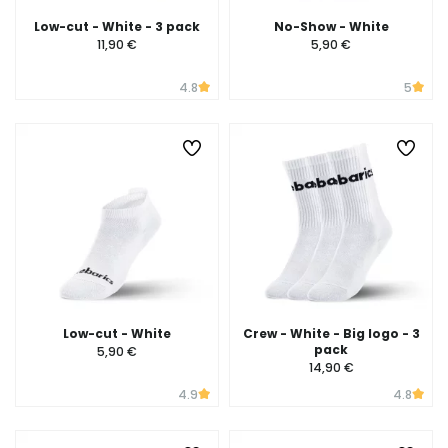
Low-cut - White - 3 pack
No-Show - White
11,90 €
5,90 €
4.8
5
Low-cut - White
Crew - White - Big logo - 3
pack
5,90 €
14,90 €
4.9
4.8