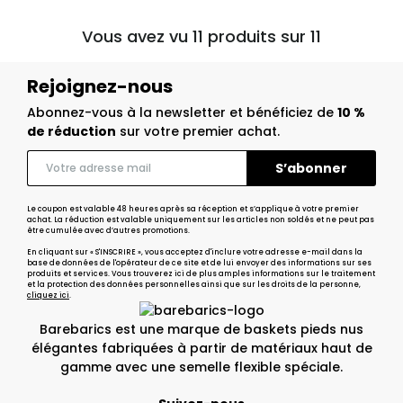
Vous avez vu 11 produits sur 11
Rejoignez-nous
Abonnez-vous à la newsletter et bénéficiez de
10 %
de réduction
sur votre premier achat.
Le coupon est valable 48 heures après sa réception et s’applique à votre premier
achat. La réduction est valable uniquement sur les articles non soldés et ne peut pas
être cumulée avec d’autres promotions.
En cliquant sur « S'INSCRIRE », vous acceptez d'inclure votre adresse e-mail dans la
base de données de l'opérateur de ce site et de lui envoyer des informations sur ses
produits et services. Vous trouverez ici de plus amples informations sur le traitement
et la protection des données personnelles ainsi que sur les droits de la personne,
cliquez ici
.
Barebarics est une marque de baskets pieds nus
élégantes fabriquées à partir de matériaux haut de
gamme avec une semelle flexible spéciale.