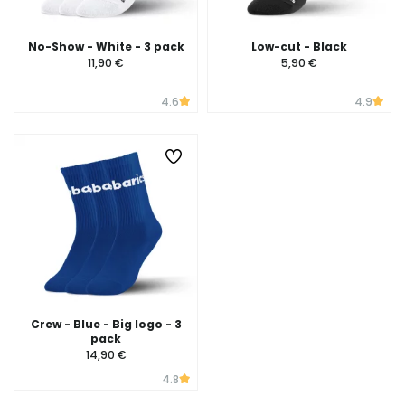
No-Show - White - 3 pack
Low-cut - Black
11,90 €
5,90 €
4.6
4.9
Crew - Blue - Big logo - 3
pack
14,90 €
4.8