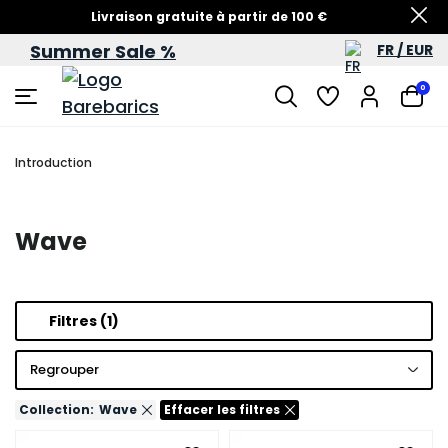
Livraison gratuite à partir de 100 €
Summer Sale %
FR / EUR
Soldes d’été – jusqu’à -60 %
0
Introduction
Wave
Filtres
(1)
Regrouper
Collection:
Wave
Effacer les filtres