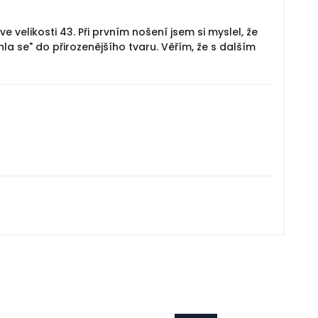
e velikosti 43. Při prvním nošení jsem si myslel, že
a se" do přirozenějšího tvaru. Věřím, že s dalším