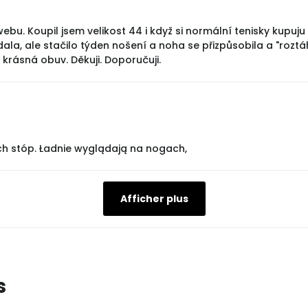
bu. Koupil jsem velikost 44 i když si normální tenisky kupuju v
a, ale stačilo týden nošení a noha se přizpůsobila a "roztáhl
 krásná obuv. Děkuji. Doporučuji.
ch stóp. Ładnie wyglądają na nogach,
Afficher plus
s