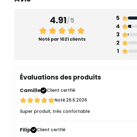
4.91
5
/
5
4
3
Noté par 1021 clients
2
1
Évaluations des produits
Camille
Client certfié
Noté
26.6.2026
Super produit, très confortable
Filip
Client certfié