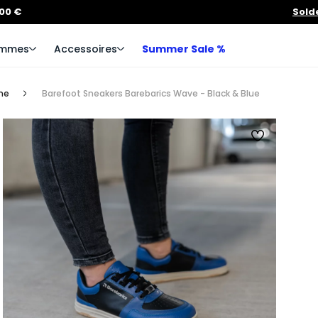
100 €
Sold
mmes
Accessoires
Summer Sale %
me
Barefoot Sneakers Barebarics Wave - Black & Blue