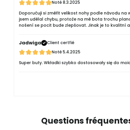
Noté
8.3.2025
Doporučuji si změřit velikost nohy podle návodu na we
jsem udělal chybu, protože na mě bota trochu plandal
nošení se pocit bude zlepšovat. Jinak je to kvalitní a
Jadwiga
Client certfié
Noté
5.4.2025
Super buty. Wkładki szybko dostosowały się do moi
Questions fréquente