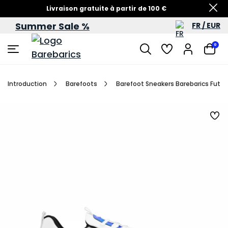
Livraison gratuite à partir de 100 €
Summer Sale %
FR / EUR
Soldes d’été – jusqu’à -60 %
0
Introduction
Barefoots
Barefoot Sneakers Barebarics Futur