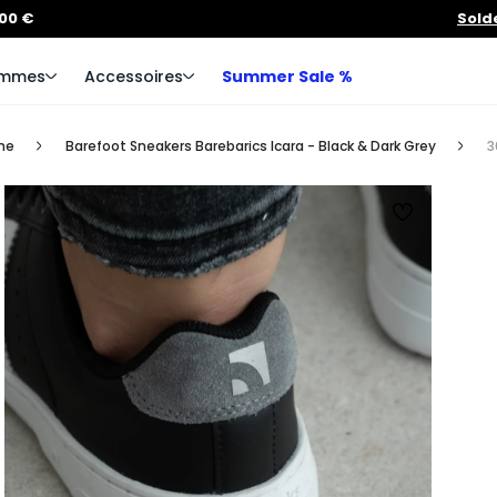
100 €
Sold
mmes
Accessoires
Summer Sale %
me
Barefoot Sneakers Barebarics Icara - Black & Dark Grey
3