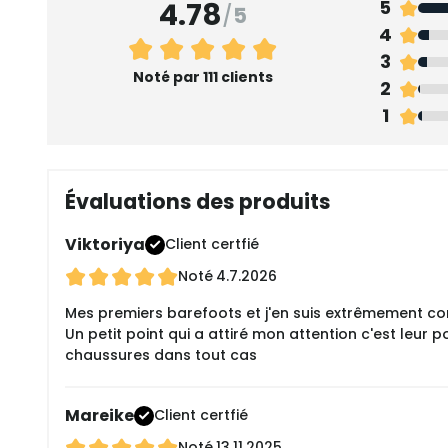
4.78
5
/
5
4
3
Noté par 111 clients
2
1
Évaluations des produits
Viktoriya
Client certfié
Noté
4.7.2026
Mes premiers barefoots et j'en suis extrêmement con
Un petit point qui a attiré mon attention c'est leur 
chaussures dans tout cas
Mareike
Client certfié
Noté
13.11.2025