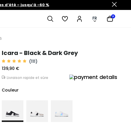
es d’été – jusqu’à -60 %
0
FR
6
Icara - Black & Dark Grey
(111)
139,90 €
Livraison rapide et sûre
Couleur