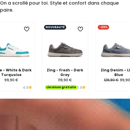
On a scrollé pour toi. Style et confort dans chaque
paire.
DÉCOUVRE ZING →
NOUVEAUTÉ
-23%
 - White & Dark
Zing - Fresh - Dark
Zing Denim - L
Turquoise
Grey
Blue
99,90 €
119,90 €
129,90 €
99,90
Livraison gratuite
4.9
4.9