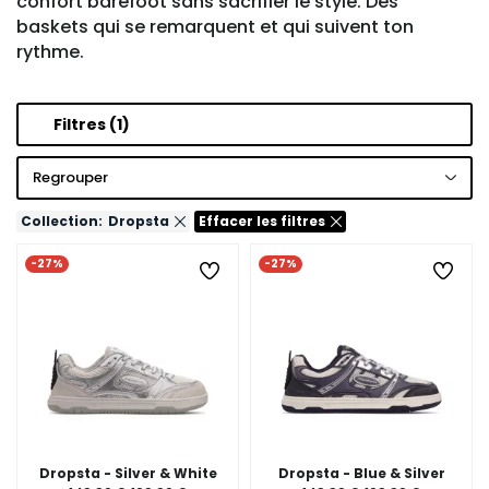
confort barefoot sans sacrifier le style. Des
baskets qui se remarquent et qui suivent ton
rythme.
Filtres
(1)
Regrouper
Collection:
Dropsta
Effacer les filtres
-27%
-27%
Dropsta - Silver & White
Dropsta - Blue & Silver