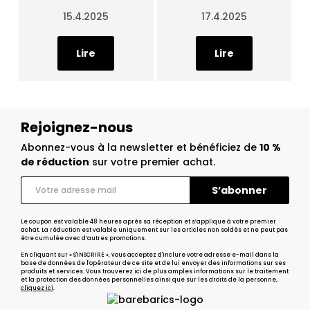
15.4.2025
17.4.2025
Lire
Lire
Rejoignez-nous
Abonnez-vous à la newsletter et bénéficiez de
10 %
de réduction
sur votre premier achat.
Le coupon est valable 48 heures après sa réception et s’applique à votre premier
achat. La réduction est valable uniquement sur les articles non soldés et ne peut pas
être cumulée avec d’autres promotions.
En cliquant sur « S'INSCRIRE », vous acceptez d'inclure votre adresse e-mail dans la
base de données de l'opérateur de ce site et de lui envoyer des informations sur ses
produits et services. Vous trouverez ici de plus amples informations sur le traitement
et la protection des données personnelles ainsi que sur les droits de la personne,
cliquez ici
.