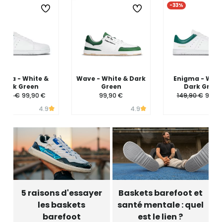
-33%
igma - White &
Wave - White & Dark
Enigma - Whit
Dark Green
Green
Dark Green
9,90 €
99,90 €
99,90 €
149,90 €
99,90
4.9
4.9
5 raisons d'essayer
Baskets barefoot et
les baskets
santé mentale : quel
barefoot
est le lien ?