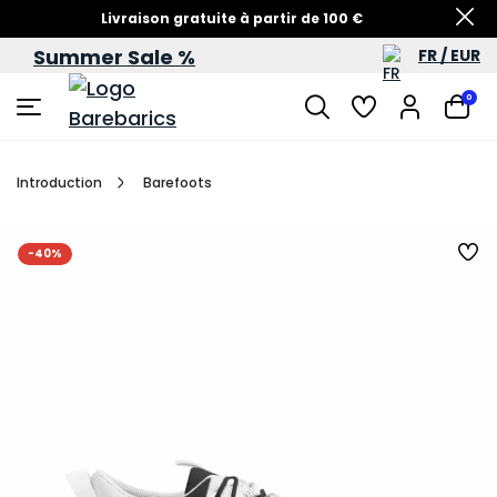
Livraison gratuite à partir de 100 €
Summer Sale %
FR / EUR
Soldes d’été – jusqu’à -60 %
0
Introduction
Barefoots
-40%