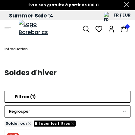
Livraison gratuite à partir de 100 €
Summer Sale %
FR / EUR
Soldes d’été – jusqu’à -60 %
0
Introduction
Soldes d'hiver
Filtres
(1)
Regrouper
Soldé:
oui
Effacer les filtres